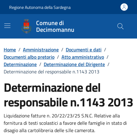
Vai ai contenuti
Vai al Footer
Regione Autonoma della Sardegna
Comune di
Decimomannu
Home
/
Amministrazione
/
Documenti e dati
/
Documenti albo pretorio
/
Atto amministrativo
/
Determinazione
/
Determinazione del Dirigente
/
Determinazione del responsabile n.1143 2013
Determinazione del
responsabile n.1143 2013
Dettaglio del documento
Liquidazione fatture n. 20/22/23/25 S.N.C. Relative alla
fornitura di testi scolastici a favore delle famiglie in stato di
disagio alla cartolibreria delle s.lle camerota.