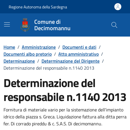
Vai ai contenuti
Vai al Footer
Regione Autonoma della Sardegna
Comune di
Decimomannu
Home
/
Amministrazione
/
Documenti e dati
/
Documenti albo pretorio
/
Atto amministrativo
/
Determinazione
/
Determinazione del Dirigente
/
Determinazione del responsabile n.1140 2013
Determinazione del
responsabile n.1140 2013
Dettaglio del documento
Fornitura di materiale vario per la sistemazione dell'impianto
idrico della piazza s. Greca. Liquidazione fattura alla ditta perra
fer. Di corrado pireddu & c. S.A.S. Di decimomannu.