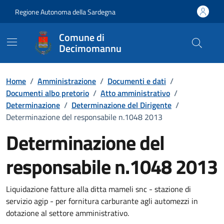
Vai ai contenuti
Vai al Footer
Regione Autonoma della Sardegna
Comune di
Decimomannu
Home
/
Amministrazione
/
Documenti e dati
/
Documenti albo pretorio
/
Atto amministrativo
/
Determinazione
/
Determinazione del Dirigente
/
Determinazione del responsabile n.1048 2013
Determinazione del
responsabile n.1048 2013
Dettaglio del documento
Liquidazione fatture alla ditta mameli snc - stazione di
servizio agip - per fornitura carburante agli automezzi in
dotazione al settore amministrativo.