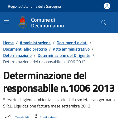
Vai ai contenuti
Vai al Footer
Regione Autonoma della Sardegna
Comune di
Decimomannu
Home
/
Amministrazione
/
Documenti e dati
/
Documenti albo pretorio
/
Atto amministrativo
/
Determinazione
/
Determinazione del Dirigente
/
Determinazione del responsabile n.1006 2013
Determinazione del
responsabile n.1006 2013
Dettaglio del documento
Servizio di igiene ambientale svolto dalla societa' san germano
S.R.L. Liquidazione fattura mese settembre 2013.
Condividi
Vedi azioni