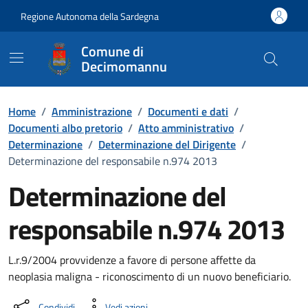
Vai ai contenuti
Vai al Footer
Regione Autonoma della Sardegna
Comune di
Decimomannu
Home
/
Amministrazione
/
Documenti e dati
/
Documenti albo pretorio
/
Atto amministrativo
/
Determinazione
/
Determinazione del Dirigente
/
Determinazione del responsabile n.974 2013
Determinazione del
responsabile n.974 2013
Dettaglio del documento
L.r.9/2004 provvidenze a favore di persone affette da
neoplasia maligna - riconoscimento di un nuovo beneficiario.
Condividi
Vedi azioni