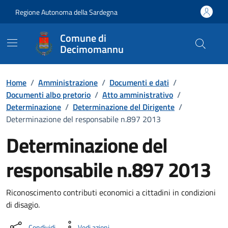
Vai ai contenuti
Vai al Footer
Regione Autonoma della Sardegna
Comune di
Decimomannu
Home
/
Amministrazione
/
Documenti e dati
/
Documenti albo pretorio
/
Atto amministrativo
/
Determinazione
/
Determinazione del Dirigente
/
Determinazione del responsabile n.897 2013
Determinazione del
responsabile n.897 2013
Dettaglio del documento
Riconoscimento contributi economici a cittadini in condizioni
di disagio.
Condividi
Vedi azioni