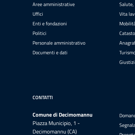
Aree amministrative
Salute,
Uffici
Vita la
Enti e fondazioni
Mobilità
Politici
Catasto
Personale amministrativo
Anagraf
Documenti e dati
Turism
Giustiz
CONTATTI
Comune di Decimomannu
Domand
Piazza Municipio, 1 -
Segnala
Decimomannu (CA)
Prenot