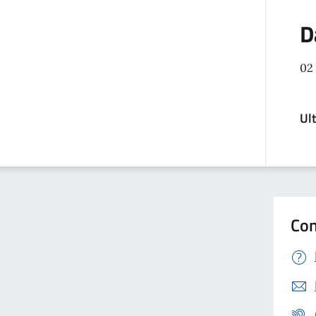
D
02
Ul
Con