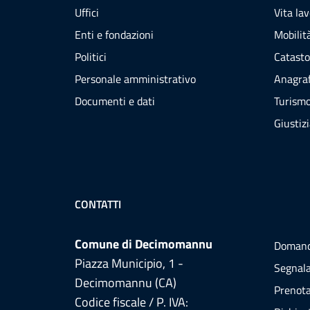
Uffici
Vita la
Enti e fondazioni
Mobilità
Politici
Catasto
Personale amministrativo
Anagraf
Documenti e dati
Turism
Giustiz
CONTATTI
Comune di Decimomannu
Domand
Piazza Municipio, 1 -
Segnala
Decimomannu (CA)
Prenot
Codice fiscale / P. IVA: