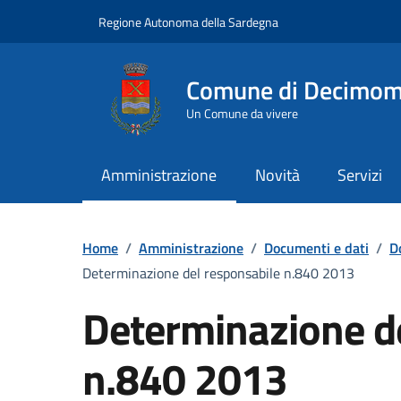
Vai ai contenuti
Vai al Footer
Regione Autonoma della Sardegna
Comune di Decimo
Un Comune da vivere
Amministrazione
Novità
Servizi
Home
/
Amministrazione
/
Documenti e dati
/
D
Determinazione del responsabile n.840 2013
Determinazione d
n.840 2013