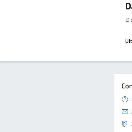
D
13 
Ul
Con