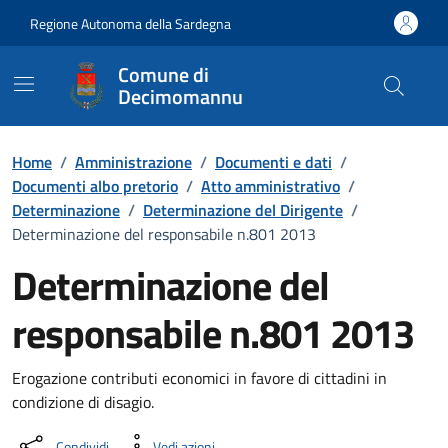
Vai ai contenuti
Vai al Footer
Regione Autonoma della Sardegna
Comune di
Decimomannu
Home
/
Amministrazione
/
Documenti e dati
/
Documenti albo pretorio
/
Atto amministrativo
/
Determinazione
/
Determinazione del Dirigente
/
Determinazione del responsabile n.801 2013
Determinazione del
responsabile n.801 2013
Dettaglio del documento
Erogazione contributi economici in favore di cittadini in
condizione di disagio.
Condividi
Vedi azioni