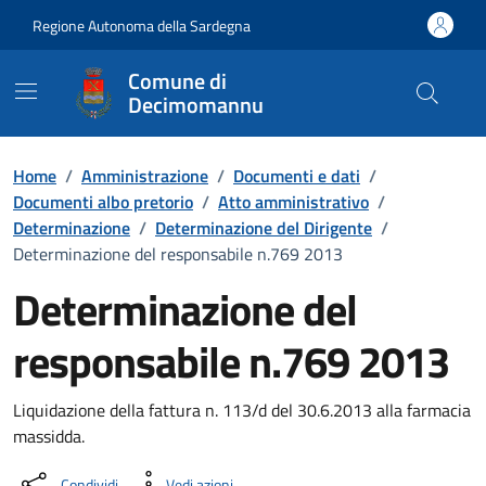
Vai ai contenuti
Vai al Footer
Regione Autonoma della Sardegna
Comune di
Decimomannu
Home
/
Amministrazione
/
Documenti e dati
/
Documenti albo pretorio
/
Atto amministrativo
/
Determinazione
/
Determinazione del Dirigente
/
Determinazione del responsabile n.769 2013
Determinazione del
responsabile n.769 2013
Dettaglio del documento
Liquidazione della fattura n. 113/d del 30.6.2013 alla farmacia
massidda.
Condividi
Vedi azioni