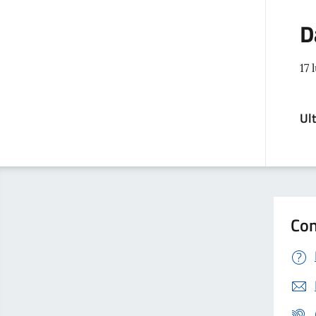
D
17 
Ul
Con