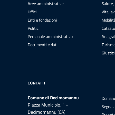
Aree amministrative
Salute,
Uffici
Vita la
Enti e fondazioni
Mobilità
Politici
Catasto
Personale amministrativo
Anagraf
Documenti e dati
Turism
Giustiz
CONTATTI
Comune di Decimomannu
Domand
Piazza Municipio, 1 -
Segnala
Decimomannu (CA)
Prenot