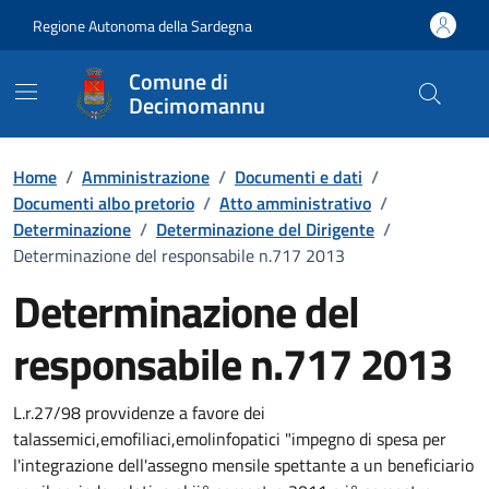
Vai ai contenuti
Vai al Footer
Regione Autonoma della Sardegna
Comune di
Decimomannu
Home
/
Amministrazione
/
Documenti e dati
/
Documenti albo pretorio
/
Atto amministrativo
/
Determinazione
/
Determinazione del Dirigente
/
Determinazione del responsabile n.717 2013
Determinazione del
responsabile n.717 2013
Dettaglio del documento
L.r.27/98 provvidenze a favore dei
talassemici,emofiliaci,emolinfopatici "impegno di spesa per
l'integrazione dell'assegno mensile spettante a un beneficiario