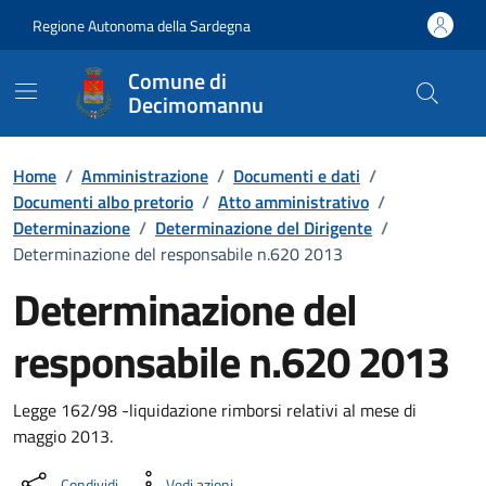
Vai ai contenuti
Vai al Footer
Regione Autonoma della Sardegna
Comune di
Decimomannu
Home
/
Amministrazione
/
Documenti e dati
/
Documenti albo pretorio
/
Atto amministrativo
/
Determinazione
/
Determinazione del Dirigente
/
Determinazione del responsabile n.620 2013
Determinazione del
responsabile n.620 2013
Dettaglio del documento
Legge 162/98 -liquidazione rimborsi relativi al mese di
maggio 2013.
Condividi
Vedi azioni