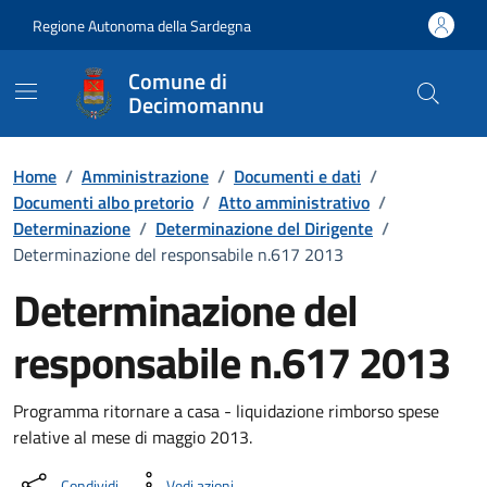
Vai ai contenuti
Vai al Footer
Regione Autonoma della Sardegna
Comune di
Decimomannu
Home
/
Amministrazione
/
Documenti e dati
/
Documenti albo pretorio
/
Atto amministrativo
/
Determinazione
/
Determinazione del Dirigente
/
Determinazione del responsabile n.617 2013
Determinazione del
responsabile n.617 2013
Dettaglio del documento
Programma ritornare a casa - liquidazione rimborso spese
relative al mese di maggio 2013.
Condividi
Vedi azioni