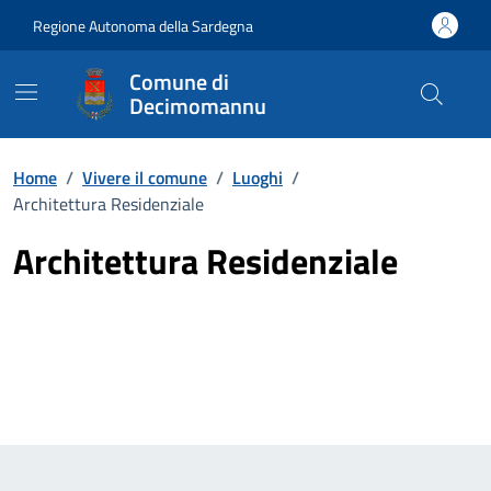
Vai ai contenuti
Vai al Footer
Regione Autonoma della Sardegna
Comune di
Decimomannu
Home
/
Vivere il comune
/
Luoghi
/
Architettura Residenziale
Architettura Residenziale