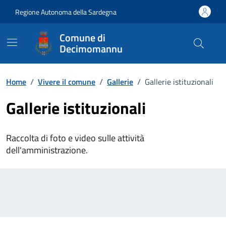
Vai ai contenuti
Vai al Footer
Regione Autonoma della Sardegna
Comune di
Decimomannu
Home
/
Vivere il comune
/
Gallerie
/
Gallerie istituzionali
Gallerie istituzionali
Raccolta di foto e video sulle attività
dell'amministrazione.