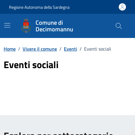
Vai ai contenuti
Vai al Footer
Regione Autonoma della Sardegna
Comune di
Decimomannu
Home
/
Vivere il comune
/
Eventi
/
Eventi sociali
Eventi sociali