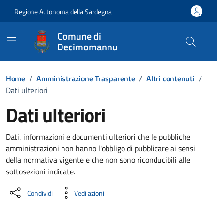
Vai ai contenuti
Vai al Footer
Regione Autonoma della Sardegna
Comune di
Decimomannu
Home
/
Amministrazione Trasparente
/
Altri contenuti
/
Dati ulteriori
Dati ulteriori
Dettaglio Amministrazione Trasparente
Dati, informazioni e documenti ulteriori che le pubbliche
amministrazioni non hanno l'obbligo di pubblicare ai sensi
della normativa vigente e che non sono riconducibili alle
sottosezioni indicate.
Condividi
Vedi azioni