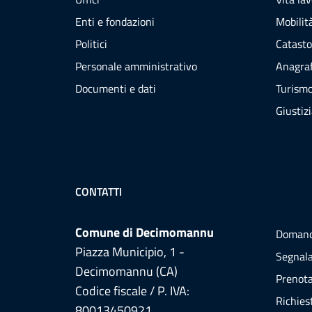
Enti e fondazioni
Mobilità
Politici
Catasto
Personale amministrativo
Anagraf
Documenti e dati
Turism
Giustiz
CONTATTI
Comune di Decimomannu
Domand
Piazza Municipio, 1 -
Segnala
Decimomannu (CA)
Prenot
Codice fiscale / P. IVA:
Richies
80013450921