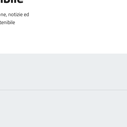
omento
one, notizie ed
tenibile