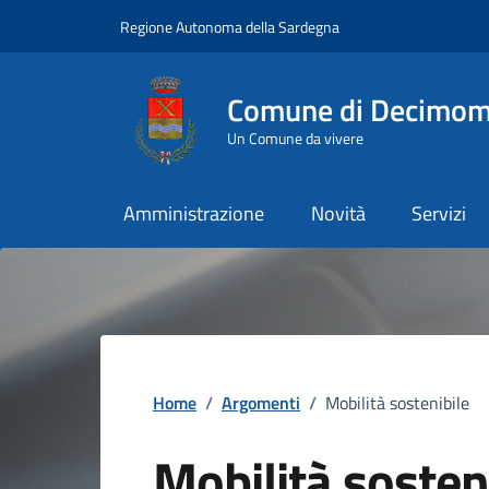
Vai ai contenuti
Vai al Footer
Regione Autonoma della Sardegna
Comune di Decimo
Un Comune da vivere
Amministrazione
Novità
Servizi
Home
/
Argomenti
/
Mobilità sostenibile
Mobilità sosten