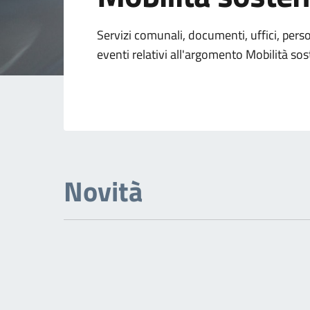
Dettagli dell'arg
Servizi comunali, documenti, uffici, pers
eventi relativi all'argomento Mobilità sos
Novità