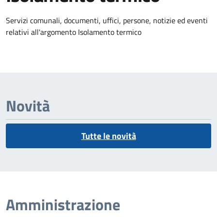
Dettagli dell'argomento
Servizi comunali, documenti, uffici, persone, notizie ed eventi
relativi all'argomento Isolamento termico
Novità
Tutte le novità
Amministrazione