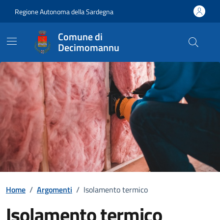
Vai ai contenuti
Vai al Footer
Regione Autonoma della Sardegna
Comune di
Decimomannu
Home
/
Argomenti
/
Isolamento termico
Isolamento termico