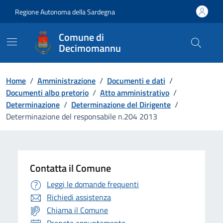
Vai ai contenuti
Vai al Footer
Regione Autonoma della Sardegna
Comune di
Decimomannu
Home
/
Amministrazione
/
Documenti e dati
/
Documenti albo pretorio
/
Atto amministrativo
/
Determinazione
/
Determinazione del Dirigente
/
Determinazione del responsabile n.204 2013
Contatta il Comune
Leggi le domande frequenti
Richiedi assistenza
Chiama il Comune