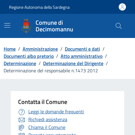
Vai ai contenuti
Vai al Footer
Regione Autonoma della Sardegna
Comune di
Decimomannu
Home
/
Amministrazione
/
Documenti e dati
/
Documenti albo pretorio
/
Atto amministrativo
/
Determinazione
/
Determinazione del Dirigente
/
Determinazione del responsabile n.1473 2012
Contatta il Comune
Leggi le domande frequenti
Richiedi assistenza
Chiama il Comune