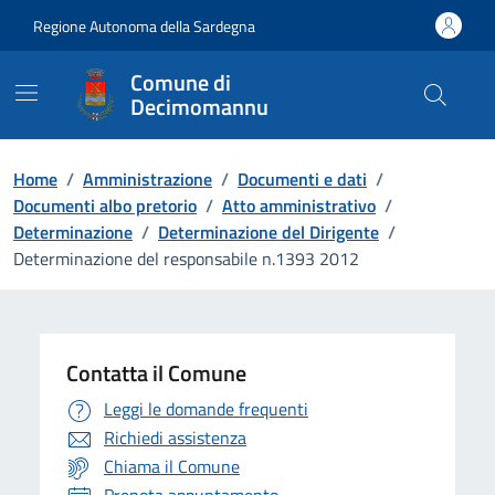
Vai ai contenuti
Vai al Footer
Regione Autonoma della Sardegna
Comune di
Decimomannu
Home
/
Amministrazione
/
Documenti e dati
/
Documenti albo pretorio
/
Atto amministrativo
/
Determinazione
/
Determinazione del Dirigente
/
Determinazione del responsabile n.1393 2012
Contatta il Comune
Leggi le domande frequenti
Richiedi assistenza
Chiama il Comune