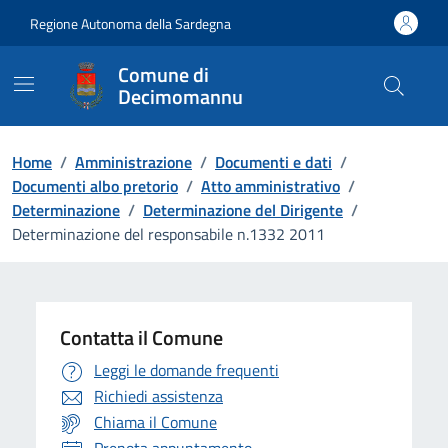
Vai ai contenuti
Vai al Footer
Regione Autonoma della Sardegna
Comune di
Decimomannu
Home
/
Amministrazione
/
Documenti e dati
/
Documenti albo pretorio
/
Atto amministrativo
/
Determinazione
/
Determinazione del Dirigente
/
Determinazione del responsabile n.1332 2011
Contatta il Comune
Leggi le domande frequenti
Richiedi assistenza
Chiama il Comune