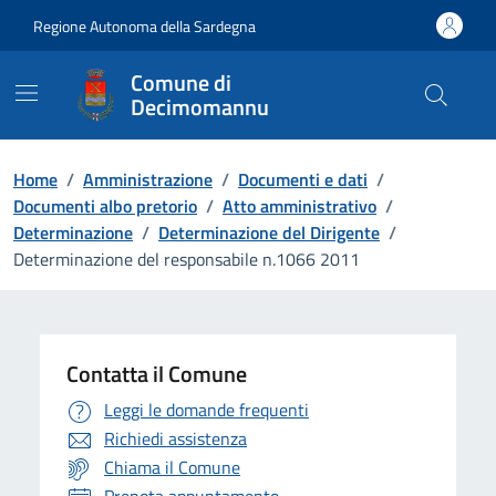
Vai ai contenuti
Vai al Footer
Regione Autonoma della Sardegna
Comune di
Decimomannu
Home
/
Amministrazione
/
Documenti e dati
/
Documenti albo pretorio
/
Atto amministrativo
/
Determinazione
/
Determinazione del Dirigente
/
Determinazione del responsabile n.1066 2011
Contatta il Comune
Leggi le domande frequenti
Richiedi assistenza
Chiama il Comune