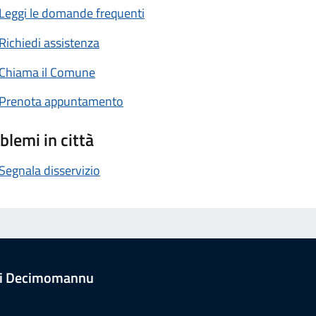
Leggi le domande frequenti
Richiedi assistenza
Chiama il Comune
Prenota appuntamento
blemi in città
Segnala disservizio
i Decimomannu