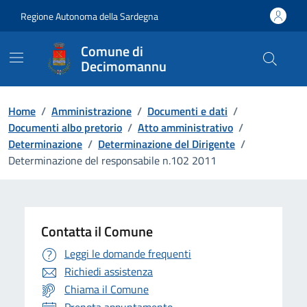
Vai ai contenuti
Vai al Footer
Regione Autonoma della Sardegna
Comune di
Decimomannu
Home
/
Amministrazione
/
Documenti e dati
/
Documenti albo pretorio
/
Atto amministrativo
/
Determinazione
/
Determinazione del Dirigente
/
Determinazione del responsabile n.102 2011
Contatta il Comune
Leggi le domande frequenti
Richiedi assistenza
Chiama il Comune