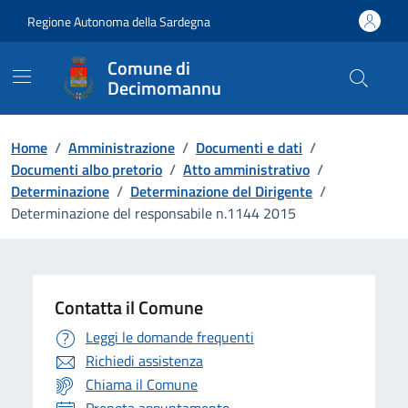
Vai ai contenuti
Vai al Footer
Regione Autonoma della Sardegna
Comune di
Decimomannu
Home
/
Amministrazione
/
Documenti e dati
/
Documenti albo pretorio
/
Atto amministrativo
/
Determinazione
/
Determinazione del Dirigente
/
Determinazione del responsabile n.1144 2015
Contatta il Comune
Leggi le domande frequenti
Richiedi assistenza
Chiama il Comune