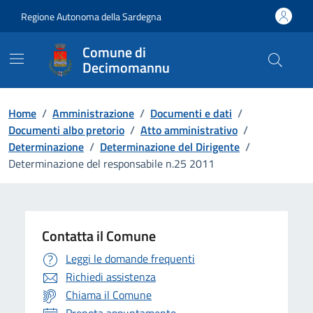
Vai ai contenuti
Vai al Footer
Regione Autonoma della Sardegna
Comune di
Decimomannu
Home
/
Amministrazione
/
Documenti e dati
/
Documenti albo pretorio
/
Atto amministrativo
/
Determinazione
/
Determinazione del Dirigente
/
Determinazione del responsabile n.25 2011
Contatta il Comune
Leggi le domande frequenti
Richiedi assistenza
Chiama il Comune