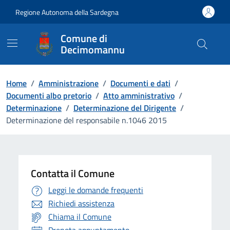
Vai ai contenuti
Vai al Footer
Regione Autonoma della Sardegna
Comune di
Decimomannu
Home
/
Amministrazione
/
Documenti e dati
/
Documenti albo pretorio
/
Atto amministrativo
/
Determinazione
/
Determinazione del Dirigente
/
Determinazione del responsabile n.1046 2015
Contatta il Comune
Leggi le domande frequenti
Richiedi assistenza
Chiama il Comune