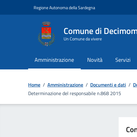
Vai ai contenuti
Vai al Footer
Regione Autonoma della Sardegna
Comune di Decimo
Un Comune da vivere
Amministrazione
Novità
Servizi
Home
/
Amministrazione
/
Documenti e dati
/
D
Determinazione del responsabile n.868 2015
Con