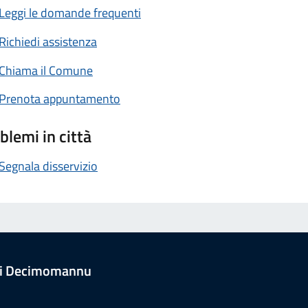
Leggi le domande frequenti
Richiedi assistenza
Chiama il Comune
Prenota appuntamento
blemi in città
Segnala disservizio
i Decimomannu