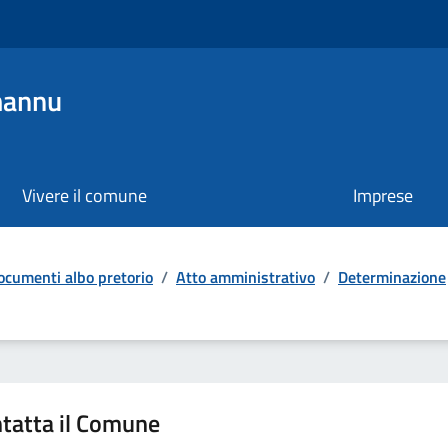
mannu
Vivere il comune
Imprese
ocumenti albo pretorio
/
Atto amministrativo
/
Determinazione
tatta il Comune