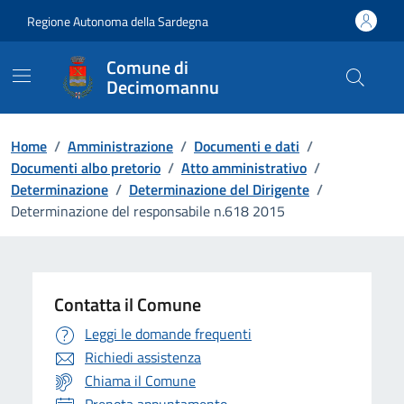
Vai ai contenuti
Vai al Footer
Regione Autonoma della Sardegna
Comune di
Decimomannu
Home
/
Amministrazione
/
Documenti e dati
/
Documenti albo pretorio
/
Atto amministrativo
/
Determinazione
/
Determinazione del Dirigente
/
Determinazione del responsabile n.618 2015
Contatta il Comune
Leggi le domande frequenti
Richiedi assistenza
Chiama il Comune