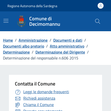
Vai ai contenuti
Vai al Footer
Regione Autonoma della Sardegna
Comune di
Decimomannu
Home
/
Amministrazione
/
Documenti e dati
/
Documenti albo pretorio
/
Atto amministrativo
/
Determinazione
/
Determinazione del Dirigente
/
Determinazione del responsabile n.606 2015
Contatta il Comune
Leggi le domande frequenti
Richiedi assistenza
Chiama il Comune