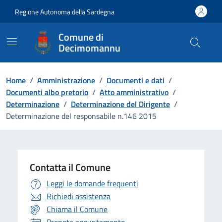
Vai ai contenuti
Vai al Footer
Regione Autonoma della Sardegna
Comune di
Decimomannu
Home
/
Amministrazione
/
Documenti e dati
/
Documenti albo pretorio
/
Atto amministrativo
/
Determinazione
/
Determinazione del Dirigente
/
Determinazione del responsabile n.146 2015
Contatta il Comune
Leggi le domande frequenti
Richiedi assistenza
Chiama il Comune