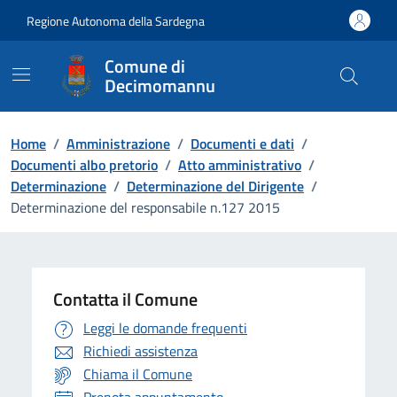
Vai ai contenuti
Vai al Footer
Regione Autonoma della Sardegna
Comune di
Decimomannu
Home
/
Amministrazione
/
Documenti e dati
/
Documenti albo pretorio
/
Atto amministrativo
/
Determinazione
/
Determinazione del Dirigente
/
Determinazione del responsabile n.127 2015
Contatta il Comune
Leggi le domande frequenti
Richiedi assistenza
Chiama il Comune