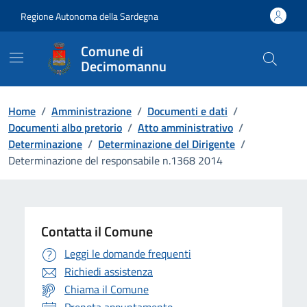
Vai ai contenuti
Vai al Footer
Regione Autonoma della Sardegna
Comune di
Decimomannu
Home
/
Amministrazione
/
Documenti e dati
/
Documenti albo pretorio
/
Atto amministrativo
/
Determinazione
/
Determinazione del Dirigente
/
Determinazione del responsabile n.1368 2014
Contatta il Comune
Leggi le domande frequenti
Richiedi assistenza
Chiama il Comune