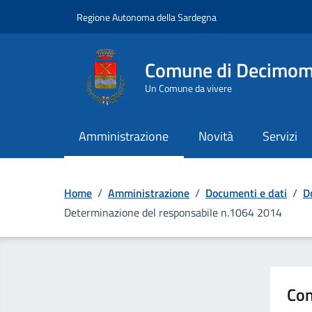
Vai ai contenuti
Vai al Footer
Regione Autonoma della Sardegna
Comune di Decimo
Un Comune da vivere
Amministrazione
Novità
Servizi
Home
/
Amministrazione
/
Documenti e dati
/
D
Determinazione del responsabile n.1064 2014
Con