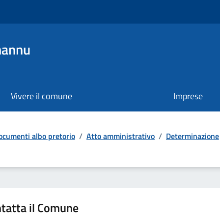
mannu
Vivere il comune
Imprese
ocumenti albo pretorio
/
Atto amministrativo
/
Determinazione
tatta il Comune