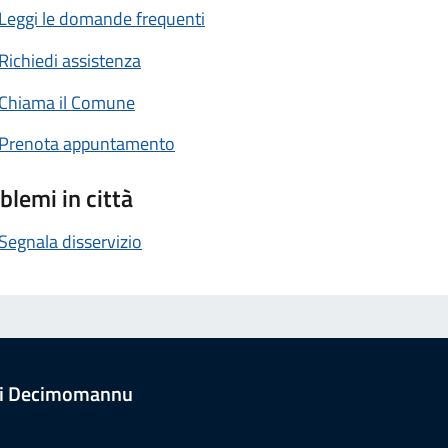
Leggi le domande frequenti
Richiedi assistenza
Chiama il Comune
Prenota appuntamento
blemi in città
Segnala disservizio
i Decimomannu