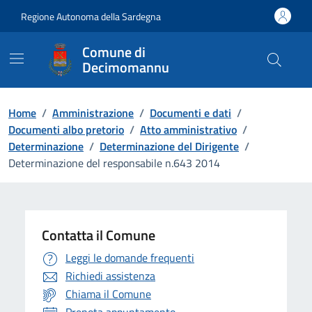
Vai ai contenuti
Vai al Footer
Regione Autonoma della Sardegna
Comune di
Decimomannu
Home
/
Amministrazione
/
Documenti e dati
/
Documenti albo pretorio
/
Atto amministrativo
/
Determinazione
/
Determinazione del Dirigente
/
Determinazione del responsabile n.643 2014
Contatta il Comune
Leggi le domande frequenti
Richiedi assistenza
Chiama il Comune