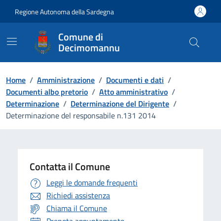
Vai ai contenuti
Vai al Footer
Regione Autonoma della Sardegna
Comune di
Decimomannu
Home
/
Amministrazione
/
Documenti e dati
/
Documenti albo pretorio
/
Atto amministrativo
/
Determinazione
/
Determinazione del Dirigente
/
Determinazione del responsabile n.131 2014
Contatta il Comune
Leggi le domande frequenti
Richiedi assistenza
Chiama il Comune