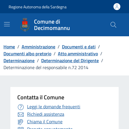
Vai ai contenuti
Vai al Footer
Regione Autonoma della Sardegna
Comune di
Decimomannu
Home
/
Amministrazione
/
Documenti e dati
/
Documenti albo pretorio
/
Atto amministrativo
/
Determinazione
/
Determinazione del Dirigente
/
Determinazione del responsabile n.72 2014
Contatta il Comune
Leggi le domande frequenti
Richiedi assistenza
Chiama il Comune