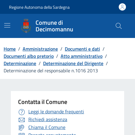
Vai ai contenuti
Vai al Footer
Regione Autonoma della Sardegna
Comune di
Decimomannu
Home
/
Amministrazione
/
Documenti e dati
/
Documenti albo pretorio
/
Atto amministrativo
/
Determinazione
/
Determinazione del Dirigente
/
Determinazione del responsabile n.1016 2013
Contatta il Comune
Leggi le domande frequenti
Richiedi assistenza
Chiama il Comune