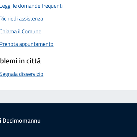
Leggi le domande frequenti
Richiedi assistenza
Chiama il Comune
Prenota appuntamento
blemi in città
Segnala disservizio
i Decimomannu