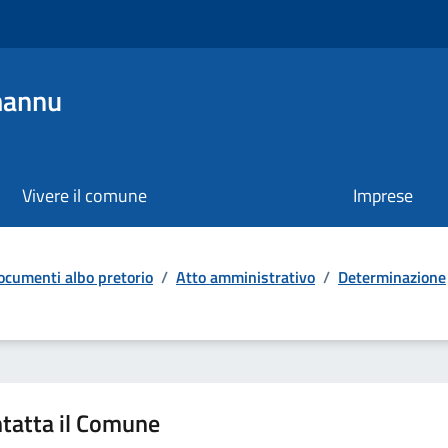
mannu
Vivere il comune
Imprese
ocumenti albo pretorio
/
Atto amministrativo
/
Determinazione
tatta il Comune