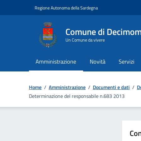
Vai ai contenuti
Vai al Footer
Regione Autonoma della Sardegna
Comune di Decimo
Un Comune da vivere
Amministrazione
Novità
Servizi
Home
/
Amministrazione
/
Documenti e dati
/
D
Determinazione del responsabile n.683 2013
Con