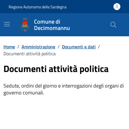
Vai ai contenuti
Vai al Footer
Regione Autonoma della Sardegna
Comune di
Decimomannu
Home
/
Amministrazione
/
Documenti e dati
/
Documenti attività politica
Documenti attività politica
Sedute, ordini del giorno e interrogazioni degli organi di
governo comunali.