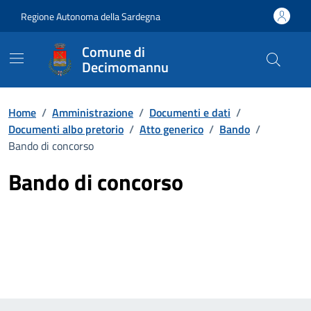
Vai ai contenuti
Vai al Footer
Regione Autonoma della Sardegna
Comune di
Decimomannu
Home
/
Amministrazione
/
Documenti e dati
/
Documenti albo pretorio
/
Atto generico
/
Bando
/
Bando di concorso
Bando di concorso